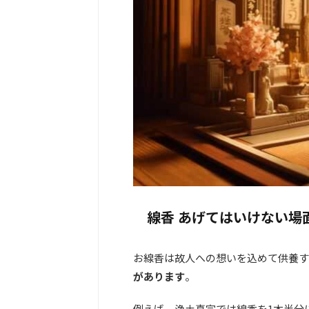
線香 あげてはいけない場
お線香は故人への想いを込めて供養す
があります
。
例えば、浄土真宗では線香を1本半分