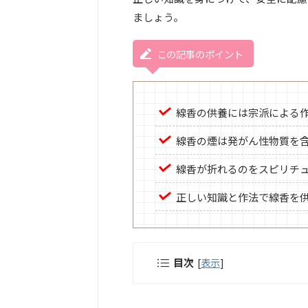
ましょう。
この記事のポイント
線香の供養には宗派による
線香の煙は発がん性物質を
線香が折れるのをスピリチ
正しい知識と作法で線香を
目次
[
表示
]