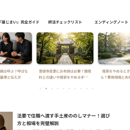
『墓じまい』完全ガイド
終活チェックリスト
エンディングノート
親は呼ぶ？呼ばな
菩提寺変更にお布施は必要？離檀
檀家をやめるとき
基準と伝え方
料との違いや檀家をやめる手順を
ら？費用相場と失
解説
法要で住職へ渡す手土産ののしマナー！選び
方と相場を完璧解説