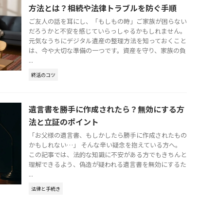
方法とは？相続や法律トラブルを防ぐ手順
ご友人の話を耳にし、「もしもの時」ご家族が困らない
だろうかと不安を感じていらっしゃるかもしれません。
元気なうちにデジタル遺産の整理方法を知っておくこと
は、今や大切な準備の一つです。資産を守り、家族の負
...
終活のコツ
遺言書を勝手に作成されたら？無効にする方
法と立証のポイント
「お父様の遺言書、もしかしたら勝手に作成されたもの
かもしれない…」 そんな辛い疑念を抱えている方へ。
この記事では、法的な知識に不安がある方でもきちんと
理解できるよう、偽造が疑われる遺言書を無効にするた
...
法律と手続き