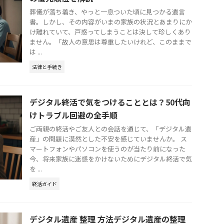
葬儀が落ち着き、やっと一息ついた頃に見つかる遺言
書。しかし、その内容がいまの家族の状況とあまりにか
け離れていて、戸惑ってしまうことは決して珍しくあり
ません。「故人の意思は尊重したいけれど、このままで
は ...
法律と手続き
デジタル終活で気をつけることとは？50代向
けトラブル回避の全手順
ご両親の終活やご友人との会話を通じて、「デジタル遺
産」の問題に漠然とした不安を感じていませんか。 ス
マートフォンやパソコンを使うのが当たり前になった
今、将来家族に迷惑をかけないためにデジタル終活で気
を ...
終活ガイド
デジタル遺産 整理 方法デジタル遺産の整理