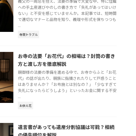
義父の一周忌を控え、法要の準備で大変な中、特に住職
への手土産選びやのしの書き方で「失礼があってはいけ
ない」と不安を感じていませんか。本記事では、短時間
で適切なマナーと品物を知り、義理や形式を保ちつつも
...
寺院トラブル
お寺の法要「お花代」の相場は？封筒の書き
方と渡し方を徹底解説
親御様の法要の準備を進める中で、お寺からふと「お花
代」の話が出たり、親族に指摘されたりして戸惑うこと
はありませんか？「お布施とは別なの？」「少なすぎて
失礼になったらどうしよう」といったお金に関する不安
...
お供え花
遺言書があっても遺産分割協議は可能？相続
の優先順位を解説