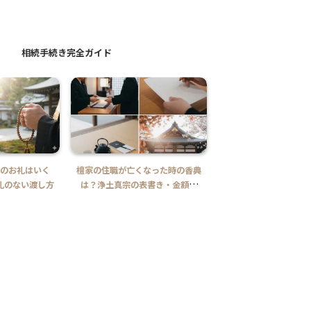
相続手続き完全ガイド
のお礼はいく
檀家の住職が亡くなった時の香典
お布施が少ないと失礼
礼のない渡し方
は？浄土真宗の表書き・金額相
「お気持ち」の目安と
場・確認事項を解説
避法