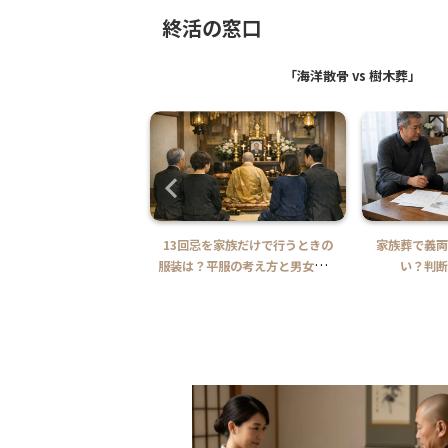
終活の窓口
「海洋散骨 vs 樹木葬」
はいくら？もらえる人・
13回忌を家族だけで行うときの
家族葬で義両
齢年金との関係をやさし
服装は？平服の考え方と男女別の
い？判断
く整理
目安