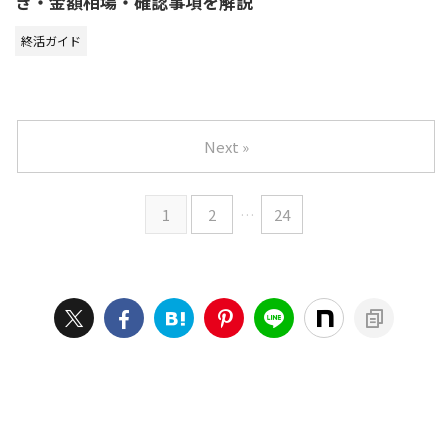
き・金額相場・確認事項を解説
終活ガイド
Next »
1
2
…
24