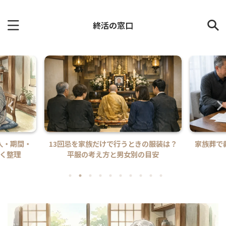
終活の窓口
人・期間・
13回忌を家族だけで行うときの服装は？
家族葬で
く整理
平服の考え方と男女別の目安